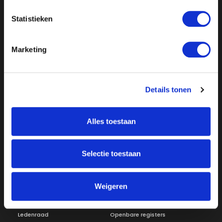
Statistieken
Marketing
Details tonen
Over ON!
Onze missie
Steunbetuigingen
Alles toestaan
Word lid
Vacatures
Inloggen
Selectie toestaan
Doneer
Vereniging
Weigeren
Bestuur
Redactiestatuut
Ledenraad
Openbare registers