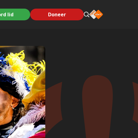
rd lid
Doneer