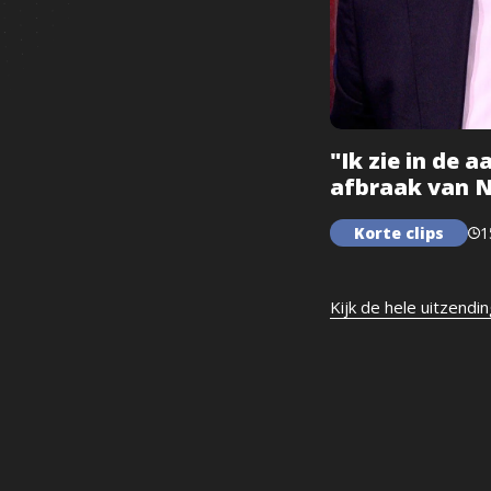
"Ik zie in de 
afbraak van 
Korte clips
1
Kijk de hele uitzendi