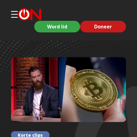
Word lid
Doneer
Korte clips