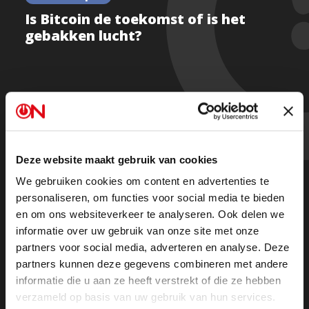
Is Bitcoin de toekomst of is het
gebakken lucht?
Vanwege de extra zendtijd is Ongehoord Nieuws in
twee delen terug te kijken:
Deze website maakt gebruik van cookies
Deel 1
We gebruiken cookies om content en advertenties te
personaliseren, om functies voor social media te bieden
Deel 2
en om ons websiteverkeer te analyseren. Ook delen we
informatie over uw gebruik van onze site met onze
partners voor social media, adverteren en analyse. Deze
Beluister hem in zijn geheel als podcast terug op
partners kunnen deze gegevens combineren met andere
Spotify
of in je podcast app.
informatie die u aan ze heeft verstrekt of die ze hebben
verzameld op basis van uw gebruik van hun services.