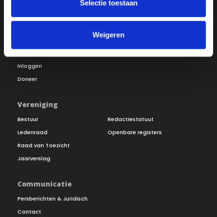
Selectie toestaan
Over ON!
Weigeren
Onze missie
Steunbetuigingen
Word lid
Vacatures
Inloggen
Doneer
Vereniging
Bestuur
Redactiestatuut
Ledenraad
Openbare registers
Raad van Toezicht
Jaarverslag
Communicatie
Persberichten & Juridisch
Contact