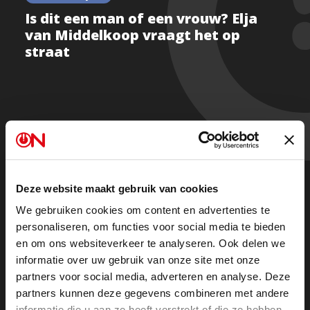
Is dit een man of een vrouw? Elja
van Middelkoop vraagt het op
straat
Is dit een man of een vrouw? Mogen we daar
überhaupt nog wel wat zeggen?
Elja van Middelkoop gaat met een foto van een
Deze website maakt gebruik van cookies
‘transvrouw’ de straat op en legt deze vraag voor aan
We gebruiken cookies om content en advertenties te
de mensen.
personaliseren, om functies voor social media te bieden
en om ons websiteverkeer te analyseren. Ook delen we
informatie over uw gebruik van onze site met onze
Foutcode 403
partners voor social media, adverteren en analyse. Deze
partners kunnen deze gegevens combineren met andere
De gewenste stream is op dit moment niet
informatie die u aan ze heeft verstrekt of die ze hebben