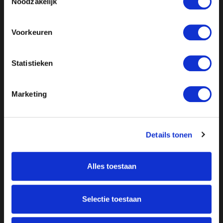
Noodzakelijk
Voorkeuren
Statistieken
Marketing
Details tonen
Alles toestaan
Over ON!
Selectie toestaan
Onze missie
Steunbetuigingen
Word lid
Vacatures