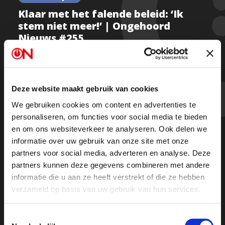
Klaar met het falende beleid: ‘Ik
stem niet meer!’ | Ongehoord
Nieuws #255
Deze website maakt gebruik van cookies
"Waarom zou ik nog stemmen?"
We gebruiken cookies om content en advertenties te
personaliseren, om functies voor social media te bieden
Steeds meer kiezers lijken af te haken. Arlette Adriani
en om ons websiteverkeer te analyseren. Ook delen we
ging de straat op om te vragen waarom mensen hun
informatie over uw gebruik van onze site met onze
buik vol hebben van de politiek.
partners voor social media, adverteren en analyse. Deze
partners kunnen deze gegevens combineren met andere
Kijk de uitzending
informatie die u aan ze heeft verstrekt of die ze hebben
verzameld op basis van uw gebruik van hun services.
Of
luister de uitzending via Spotify
Toestemmingsselectie