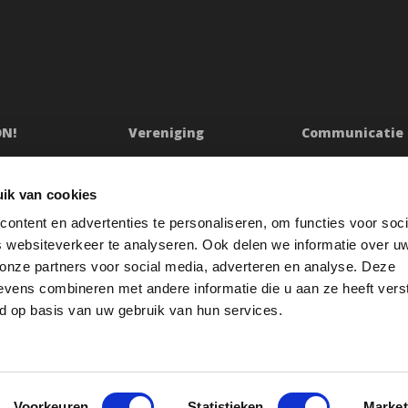
ON!
Vereniging
Communicatie
ssie
Bestuur
Persberichten & Ju
Ledenraad
Contact
ik van cookies
n
Raad van Toezicht
Klachtenprocedur
ontent en advertenties te personaliseren, om functies voor soci
Jaarverslag
Oeps
 websiteverkeer te analyseren. Ook delen we informatie over u
etuigingen
Redactiestatuut
 onze partners voor social media, adverteren en analyse. Deze
vens combineren met andere informatie die u aan ze heeft vers
res
Openbare registers
d op basis van uw gebruik van hun services.
Voorkeuren
Statistieken
Market