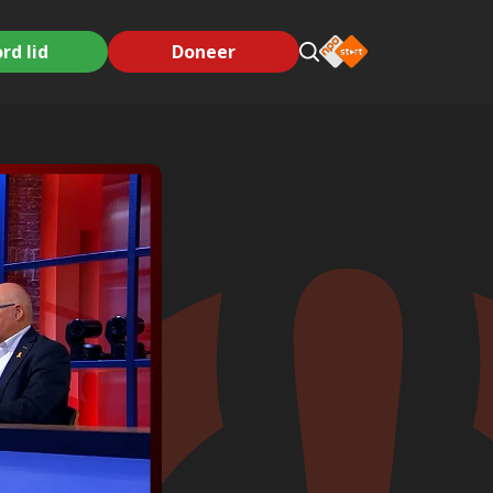
rd lid
Doneer