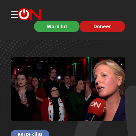
Word lid
Doneer
Korte clips