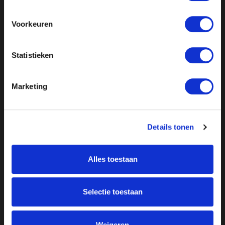
Voorkeuren
Statistieken
Marketing
Details tonen
Alles toestaan
Over ON!
Selectie toestaan
Onze missie
Steunbetuigingen
Word lid
Vacatures
Inloggen
Weigeren