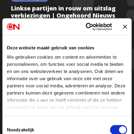
Linkse partijen in rouw om uitslag
verkiezingen | Ongehoord Nieuws
Kijk de uitzending hier
Deze website maakt gebruik van cookies
We gebruiken cookies om content en advertenties te
personaliseren, om functies voor social media te bieden
Beluister hem in zijn geheel als podcast terug op
en om ons websiteverkeer te analyseren. Ook delen we
Spotify
of in je podcast app.
informatie over uw gebruik van onze site met onze
partners voor social media, adverteren en analyse. Deze
partners kunnen deze gegevens combineren met andere
informatie die u aan ze heeft verstrekt of die ze hebben
verzameld op basis van uw gebruik van hun services.
Toestemmingsselectie
Noodzakelijk