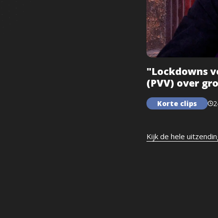
"Lockdowns vo
(PVV) over gr
Korte clips
2
Kijk de hele uitzendi