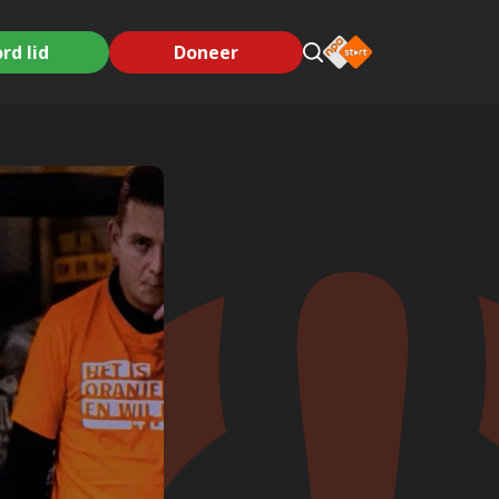
rd lid
Doneer