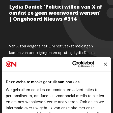
Lydia Daniel: 'Politici willen van X af
omdat ze geen weerwoord wensen'
| Ongehoord Nieuws #314
Van X zou volgens het OM het vaakst meldingen
komen van bedreigingen en opruiing. Lydia Daniel:
"Bedreigingen en onwelgevallige opmerkingen worden
op één hoop gegooid, en vervolgens kun je op de
andere platforms niet meer zeggen dat een
'transvrouw' een man is. De reden dat politici van X af
Deze website maakt gebruik van cookies
willen is dat zij geen weerwoord wensen."
We gebruiken cookies om content en advertenties te
personaliseren, om functies voor social media te bieden
Ongehoord Nieuws gemist?
Kijk de hele uitzending
en om ons websiteverkeer te analyseren. Ook delen we
hier terug.
informatie over uw gebruik van onze site met onze