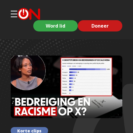
Word lid
Doneer
Korte clips