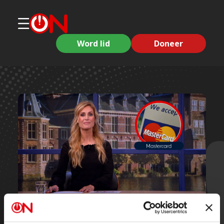
Word lid
Doneer
Korte clips