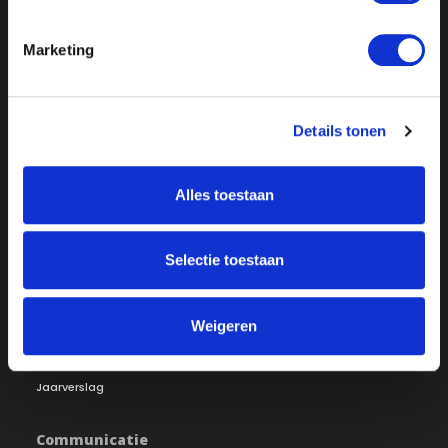
Marketing
Over ON!
Details tonen
Onze missie
Steunbetuigingen
Word lid
Vacatures
Alles toestaan
Inloggen
Doneer
Selectie toestaan
Vereniging
Bestuur
Redactiestatuut
Weigeren
Ledenraad
Openbare registers
Raad van Toezicht
Jaarverslag
Communicatie