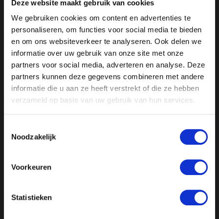
Deze website maakt gebruik van cookies
in het diepst van hun eigen gedachten.
We gebruiken cookies om content en advertenties te
personaliseren, om functies voor social media te bieden
Ook bij hun publieke terechtstelling zal er een massa
en om ons websiteverkeer te analyseren. Ook delen we
zuivere Nieuwe Burgers goedkeurend applaudisseren.
informatie over uw gebruik van onze site met onze
Het enthousiasme over de Nieuwe Moraal wordt
partners voor social media, adverteren en analyse. Deze
uiteindelijk zo groot dat om het even is wie nou wie
partners kunnen deze gegevens combineren met andere
naar het schavot brengt.
informatie die u aan ze heeft verstrekt of die ze hebben
verzameld op basis van uw gebruik van hun services.
Massavorming zuigt de
solidariteit uit de
Toestemmingsselectie
Noodzakelijk
samenleving
Voorkeuren
Dat is precies het kenmerk van massavorming: het
zuigt alle solidariteit weg uit de band tussen mensen
en het injecteert ze allemaal in de band tussen mens
Statistieken
en het collectief (of de wensen van de staat).