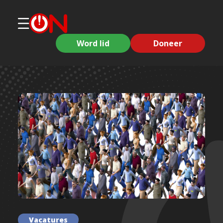
Word lid
Doneer
Vacatures