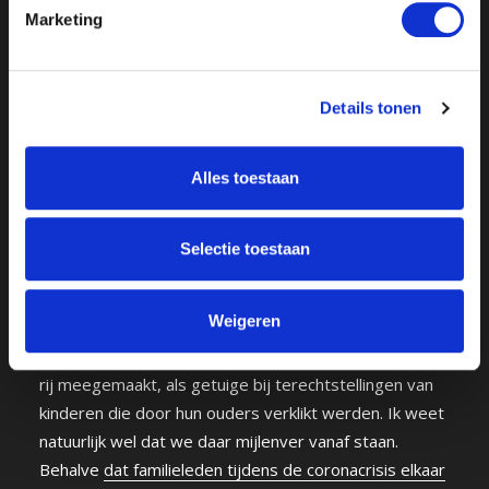
Marketing
Op den duur verarmt dat proces zelfs de innigste van
alle banden tussen mensen, de band tussen moeder
en kind, en voelen moeders meer solidariteit met de
Details tonen
massa dan met hun eigen vlees en bloed. Want als je
een kleine, immorele smeerlap op de wereld hebt
gezet, dan is het jouw verantwoordelijkheid om hem
Alles toestaan
er ook weer vanaf te helpen. Dat is toch de taak van
een Nieuwe Moeder, nietwaar, zorgen dat haar kroost
Selectie toestaan
zich aan de regels van de Nieuwe Moraal houdt?
Weigeren
Kijk anders maar eens naar
dit gesprek
dat ik had met
Shohreh Feshtali. Zij heeft het in Iran van op de eerste
rij meegemaakt, als getuige bij terechtstellingen van
kinderen die door hun ouders verklikt werden. Ik weet
natuurlijk wel dat we daar mijlenver vanaf staan.
Behalve
dat familieleden tijdens de coronacrisis elkaar