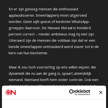
En er zijn genoeg mensen die enthousiast
applaudisseren. Smeerlapperij moet uitgeroeid
worden. Geen
safe spaces
of besloten WhatsApp-
groepjes daarvoor. De Nieuwe Moraal is honderd
percent correct – minder ambitieus mag hij niet zijn.
Uiteraard zijn de mensen die voldaan zijn dat er een
bende smeerlappen ontmaskerd werd zuiver tot in de
kern van hun biochemie.
Maar ik zou toch voorzichtig op iets willen wijzen: die
dynamiek die nu aan de gang is, spaart uiteindelijk
niemand. Niemand heeft hem onder controle. Ook niet
degenen die er enthousiast in meegaan. Voor ze het
weten, ontdekken die mensen soms tot hun eigen
verbijstering, al dan niet met wat hulp van de politie,
dat ze zelf toch ook wel een beetje een smeerlap zijn,