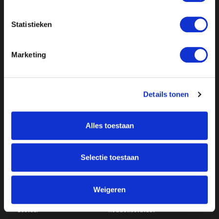
Statistieken
Marketing
Details tonen
Over ON!
Alles toestaan
Onze missie
Steunbetuigingen
Word lid
Vacatures
Inloggen
Selectie toestaan
Doneer
Weigeren
Vereniging
Bestuur
Redactiestatuut