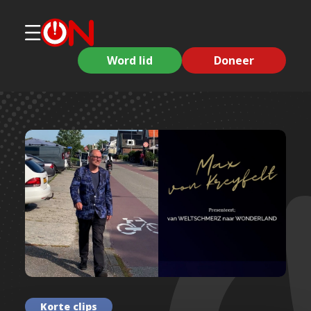
Word lid
Doneer
Korte clips