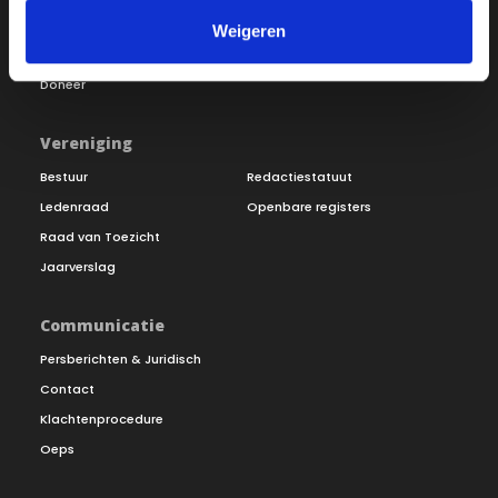
Word lid
Vacatures
Weigeren
Inloggen
Doneer
Vereniging
Bestuur
Redactiestatuut
Ledenraad
Openbare registers
Raad van Toezicht
Jaarverslag
Communicatie
Persberichten & Juridisch
Contact
Klachtenprocedure
Oeps