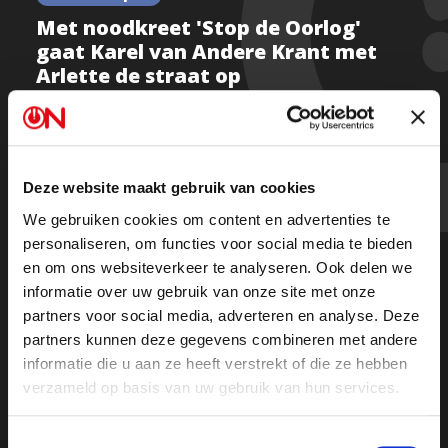
Met noodkreet 'Stop de Oorlog'
gaat Karel van Andere Krant met
Arlette de straat op
Kijk deel 1
Deze website maakt gebruik van cookies
We gebruiken cookies om content en advertenties te
Kijk deel 2
personaliseren, om functies voor social media te bieden
en om ons websiteverkeer te analyseren. Ook delen we
informatie over uw gebruik van onze site met onze
Of luister de uitzending terug op Spotify
partners voor social media, adverteren en analyse. Deze
partners kunnen deze gegevens combineren met andere
informatie die u aan ze heeft verstrekt of die ze hebben
verzameld op basis van uw gebruik van hun services.
Toestemmingsselectie