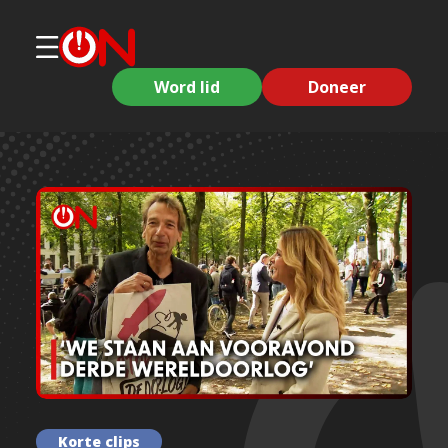
Word lid
Doneer
Korte clips