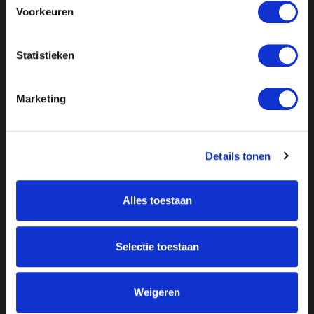
Voorkeuren
Statistieken
Marketing
Details tonen
Alles toestaan
Over ON!
Onze missie
Steunbetuigingen
Selectie toestaan
Word lid
Vacatures
Inloggen
Doneer
Weigeren