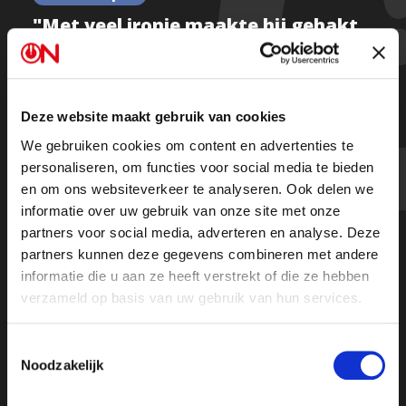
"Met veel ironie maakte hij gehakt
van de zeurwijven van zijn
generatie" - Arthur van Amerongen
Deze website maakt gebruik van cookies
We gebruiken cookies om content en advertenties te
Beluister de hele podcast
personaliseren, om functies voor social media te bieden
en om ons websiteverkeer te analyseren. Ook delen we
informatie over uw gebruik van onze site met onze
partners voor social media, adverteren en analyse. Deze
partners kunnen deze gegevens combineren met andere
informatie die u aan ze heeft verstrekt of die ze hebben
verzameld op basis van uw gebruik van hun services.
Toestemmingsselectie
Noodzakelijk