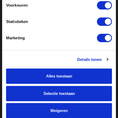
Voorkeuren
Statistieken
Marketing
Details tonen
Alles toestaan
Over ON!
Onze missie
Steunbetuigingen
Selectie toestaan
Word lid
Vacatures
Inloggen
Doneer
Weigeren