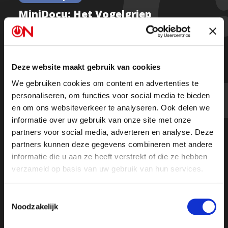
MiniDocu: Het Vogelgriep
Experiment
Deze website maakt gebruik van cookies
Terwijl het RIVM waarschuwt voor PFAS in hobby-
We gebruiken cookies om content en advertenties te
eieren, start de overheid met experimenten met een
personaliseren, om functies voor social media te bieden
vogelgriepvaccin.
en om ons websiteverkeer te analyseren. Ook delen we
informatie over uw gebruik van onze site met onze
partners voor social media, adverteren en analyse. Deze
Burgers maken zich zorgen, maar de echte vraag is: is
partners kunnen deze gegevens combineren met andere
dat vaccin wel nodig én veilig? Onze verslaggever
informatie die u aan ze heeft verstrekt of die ze hebben
Jonathan Krispijn zoekt het uit.
verzameld op basis van uw gebruik van hun services.
Toestemmingsselectie
Noodzakelijk