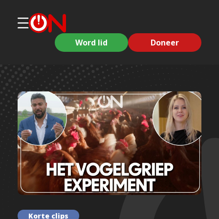
Word lid
Doneer
Korte clips