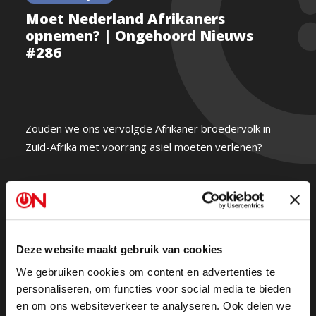
Moet Nederland Afrikaners
opnemen? | Ongehoord Nieuws
#286
Zouden we ons vervolgde Afrikaner broedervolk in
Zuid-Afrika met voorrang asiel moeten verlenen?
Machiel de Graaf: ‘Ja, onze broeders geven we een
plek in Nederland.’
Harm Beertema: ‘We zouden uit het VN-
vluchtelingenverdrag moeten stappen, dan kunnen we
Deze website maakt gebruik van cookies
zelf bepalen wie we asiel verlenen.’
We gebruiken cookies om content en advertenties te
Sonya Taheri: ‘Absoluut niet! Dan beloon je kolonisatie.’
personaliseren, om functies voor social media te bieden
en om ons websiteverkeer te analyseren. Ook delen we