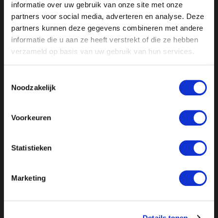
Ongehoord Nieuws gemist?
Kijk de hele uitzending
informatie over uw gebruik van onze site met onze
terug.
partners voor social media, adverteren en analyse. Deze
partners kunnen deze gegevens combineren met andere
informatie die u aan ze heeft verstrekt of die ze hebben
verzameld op basis van uw gebruik van hun services.
Toestemmingsselectie
Noodzakelijk
Voorkeuren
Statistieken
//
// //
// //
Marketing
Details tonen