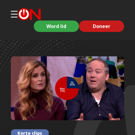
Word lid
Doneer
Korte clips