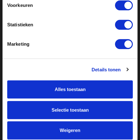
Voorkeuren
Statistieken
Marketing
Details tonen
Alles toestaan
Over ON!
Onze missie
Steunbetuigingen
Selectie toestaan
Word lid
Vacatures
Inloggen
Doneer
Weigeren