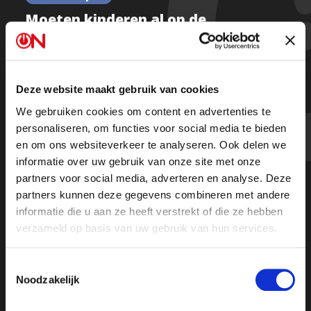
Moeten kinderen al op de
basisschool seksuele voorlichting
krijgen? | Ongehoord Nieuws
Deze website maakt gebruik van cookies
We gebruiken cookies om content en advertenties te
Kijk de hele uitzending
personaliseren, om functies voor social media te bieden
en om ons websiteverkeer te analyseren. Ook delen we
informatie over uw gebruik van onze site met onze
partners voor social media, adverteren en analyse. Deze
partners kunnen deze gegevens combineren met andere
informatie die u aan ze heeft verstrekt of die ze hebben
verzameld op basis van uw gebruik van hun services.
Toestemmingsselectie
Noodzakelijk