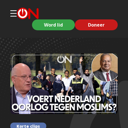
Word lid
Doneer
Korte clips