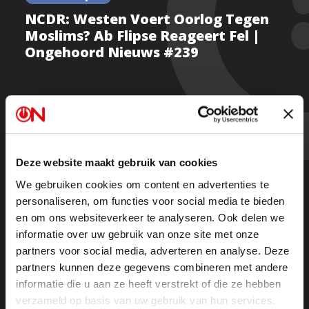
NCDR: Westen Voert Oorlog Tegen
Moslims? Ab Flipse Reageert Fel |
Ongehoord Nieuws #239
De Nationaal Coördinator tegen Discriminatie en
Racisme Rabin Baldewsingh beweert dat het Westen
een oorlog voert tegen moslims.
Deze website maakt gebruik van cookies
We gebruiken cookies om content en advertenties te
personaliseren, om functies voor social media te bieden
Ab Flipse is duidelijk: “Pak deze man vandaag nog op.
en om ons websiteverkeer te analyseren. Ook delen we
Deze uitspraak is levensgevaarlijk.”
informatie over uw gebruik van onze site met onze
partners voor social media, adverteren en analyse. Deze
Kan iemand met zo’n functie dit zeggen?
partners kunnen deze gegevens combineren met andere
informatie die u aan ze heeft verstrekt of die ze hebben
verzameld op basis van uw gebruik van hun services.
Kijk de uitzending