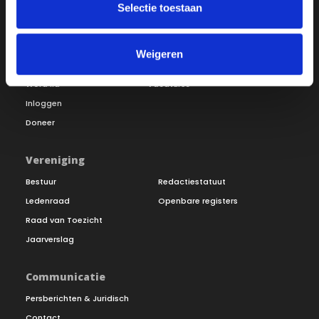
Selectie toestaan
Over ON!
Weigeren
Onze missie
Steunbetuigingen
Word lid
Vacatures
Inloggen
Doneer
Vereniging
Bestuur
Redactiestatuut
Ledenraad
Openbare registers
Raad van Toezicht
Jaarverslag
Communicatie
Persberichten & Juridisch
Contact