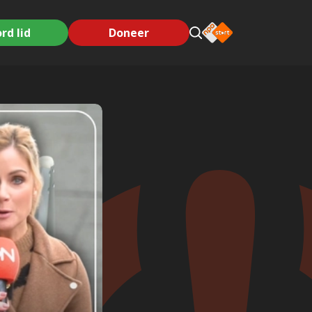
rd lid
Doneer