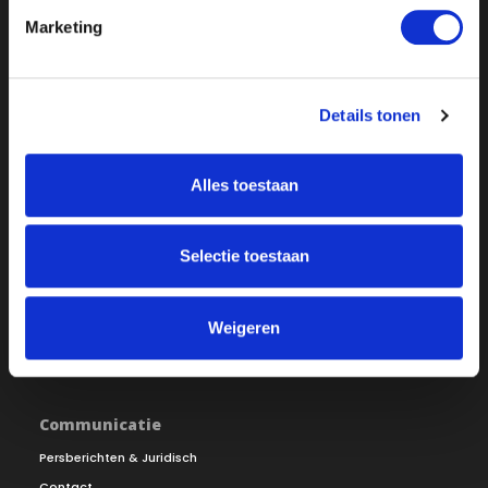
Marketing
Over ON!
Onze missie
Steunbetuigingen
Details tonen
Word lid
Vacatures
Inloggen
Alles toestaan
Doneer
Vereniging
Selectie toestaan
Bestuur
Redactiestatuut
Ledenraad
Openbare registers
Weigeren
Raad van Toezicht
Jaarverslag
Communicatie
Persberichten & Juridisch
Contact