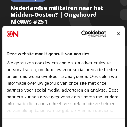
Nederlandse militairen naar het
Midden-Oosten? | Ongehoord
Nieuws #251
Boris van de Ven is kritisch op de timing van Israëls
Deze website maakt gebruik van cookies
aanval op Iran en ziet een verborgen agenda: “Israël
We gebruiken cookies om content en advertenties te
wil het regime uit het zadel wippen.”
personaliseren, om functies voor social media te bieden
en om ons websiteverkeer te analyseren. Ook delen we
Wordt Nederland meegezogen in de chaos die een
informatie over uw gebruik van onze site met onze
partners voor social media, adverteren en analyse. Deze
regime change zou veroorzaken?
partners kunnen deze gegevens combineren met andere
informatie die u aan ze heeft verstrekt of die ze hebben
Kijk de uitzending
verzameld op basis van uw gebruik van hun services.
Of
luister de uitzending via Spotify
Toestemmingsselectie