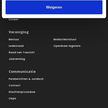
Word lid
Vacatures
Weigeren
Inloggen
Doneer
Vereniging
Bestuur
Redactiestatuut
Ledenraad
Openbare registers
Raad van Toezicht
Jaarverslag
Communicatie
Persberichten & Juridisch
Contact
Klachtenprocedure
Oeps