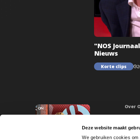
"NOS Journaal
Nieuws
Korte clips
2
Over 
Onze mi
Word lid
Deze website maakt gebru
Inlogge
We gebruiken cookies om c