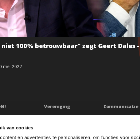
 niet 100% betrouwbaar" zegt Geert Dales 
0 mei 2022
ON!
Vereniging
Communicatie
ssie
Bestuur
Persberichten & Ju
Ledenraad
Contact
ik van cookies
n
Raad van Toezicht
Klachtenprocedur
ontent en advertenties te personaliseren, om functies voor soci