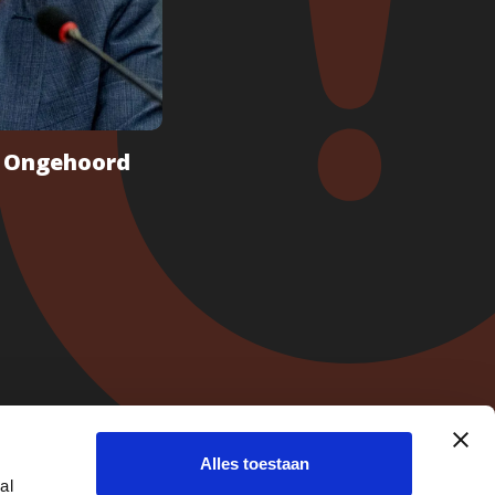
- Ongehoord
ridisch
Alles toestaan
e
al