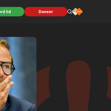
rd lid
Doneer