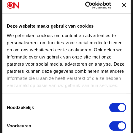
gezien dan als een politieke afrekening van een
omroep die met zijn missie en visie een groot deel
van de Nederlandse bevolking bedient. Het gedrag
Deze website maakt gebruik van cookies
van het NPO-bestuur past niet in een volwassen
We gebruiken cookies om content en advertenties te
democratie waar persvrijheid het hoogste goed is.
personaliseren, om functies voor social media te bieden
en om ons websiteverkeer te analyseren. Ook delen we
Onder het mom van de journalistieke code en het
informatie over uw gebruik van onze site met onze
beginsel van de waarachtigheid daarin tracht het
partners voor social media, adverteren en analyse. Deze
NPO-bestuur een links-“liberale” politiek-correcte visie
partners kunnen deze gegevens combineren met andere
op de waarheid op te leggen aan alle anderen. Voor
informatie die u aan ze heeft verstrekt of die ze hebben
rechts Nederland wil het bestuur geen democratische
verzameld op basis van uw gebruik van hun services.
tolerantie tonen. Het democratische beginsel dat alle
maatschappelijke overtuigingen weerspiegeld dienen
Toestemmingsselectie
Noodzakelijk
te worden conform artikel 2.1 van de Mediawet wordt
door het NPO-bestuur daardoor met de voeten
getreden. Dit is ondemocratisch en vormt een aanval
Voorkeuren
op de fundamenten van onze democratie.