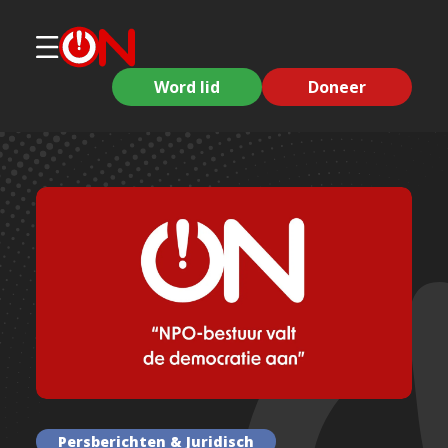
Word lid
Doneer
Persberichten & Juridisch