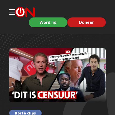
Word lid
Doneer
Korte clips