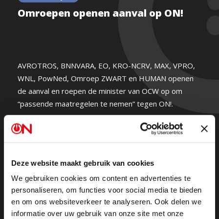
Omroepen openen aanval op ON!
AVROTROS, BNNVARA, EO, KRO-NCRV, MAX, VPRO,
WNL, PowNed, Omroep ZWART en HUMAN openen
de aanval en roepen de minister van OCW op om
“passende maatregelen te nemen” tegen ON!.
Belangrijkste argument: ON! overtreedt de code
journalistiek handelen.
Deze website maakt gebruik van cookies
Maar hoe doen ze het zelf eigenlijk? Wordt er met
We gebruiken cookies om content en advertenties te
twee maten gemeten?
personaliseren, om functies voor social media te bieden
en om ons websiteverkeer te analyseren. Ook delen we
informatie over uw gebruik van onze site met onze
Laten we kijken naar Buitenhof.