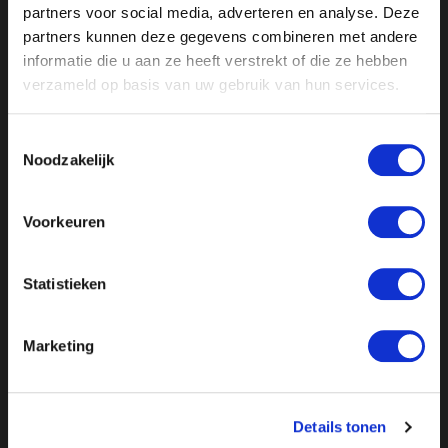
partners voor social media, adverteren en analyse. Deze
partners kunnen deze gegevens combineren met andere
informatie die u aan ze heeft verstrekt of die ze hebben
verzameld op basis van uw gebruik van hun services.
Toestemmingsselectie
Noodzakelijk
Voorkeuren
//
// //
// //
Statistieken
Marketing
Details tonen