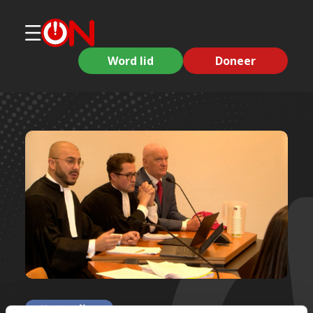
Word lid
Doneer
Korte clips