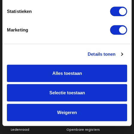
Statistieken
Marketing
Details tonen
Over ON!
Onze missie
Steunbetuigingen
Alles toestaan
Word lid
Vacatures
Inloggen
Selectie toestaan
Doneer
Vereniging
Weigeren
Bestuur
Redactiestatuut
Ledenraad
Openbare registers