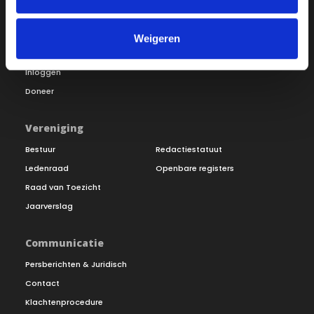
Over ON!
Onze missie
Steunbetuigingen
Weigeren
Word lid
Vacatures
Inloggen
Doneer
Vereniging
Bestuur
Redactiestatuut
Ledenraad
Openbare registers
Raad van Toezicht
Jaarverslag
Communicatie
Persberichten & Juridisch
Contact
Klachtenprocedure