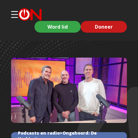
Word lid
Doneer
Podcasts en radio>Ongehoord: De