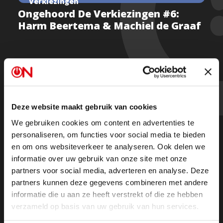
Verkiezingen
Ongehoord De Verkiezingen #6:
Harm Beertema & Machiel de Graaf
PVV-Tweede Kamerleden Harm Beertema en Machiel
de Graaf, beiden niet meer verkiesbaar, vertellen over
hun partij bij TK2023, opkomend antisemitisme in NL
Deze website maakt gebruik van cookies
en klimaathysterie.
We gebruiken cookies om content en advertenties te
personaliseren, om functies voor social media te bieden
Presentatie: Peter Vlemmix.
en om ons websiteverkeer te analyseren. Ook delen we
informatie over uw gebruik van onze site met onze
partners voor social media, adverteren en analyse. Deze
Beluister Ongehoord De Verkiezingen #6
partners kunnen deze gegevens combineren met andere
informatie die u aan ze heeft verstrekt of die ze hebben
verzameld op basis van uw gebruik van hun services.