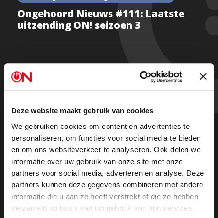
Ongehoord Nieuws #111: Laatste
uitzending ON! seizoen 3
Kijk hier de hele uitzending
Met rechtsfilosoof Eva Vlaardingerbroek, ON!-
Deze website maakt gebruik van cookies
voorzitter Arnold Karskens en Sieta van Keimpema
We gebruiken cookies om content en advertenties te
van Farmers Defence Force.
personaliseren, om functies voor social media te bieden
en om ons websiteverkeer te analyseren. Ook delen we
Verscheidene thema's worden behandelt en er wordt
informatie over uw gebruik van onze site met onze
teruggeblikt op het afgelopen seizoen van Ongehoord
partners voor social media, adverteren en analyse. Deze
Nieuws
partners kunnen deze gegevens combineren met andere
informatie die u aan ze heeft verstrekt of die ze hebben
verzameld op basis van uw gebruik van hun services.