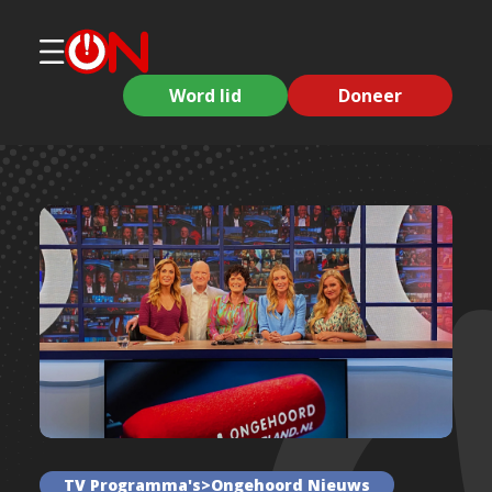
Word lid
Doneer
TV Programma's>Ongehoord Nieuws