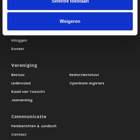
Selectie toestaan
Over ON!
Weigeren
Onze missie
Steunbetuigingen
Word lid
Vacatures
Inloggen
Doneer
Vereniging
Bestuur
Redactiestatuut
Ledenraad
Openbare registers
Raad van Toezicht
Jaarverslag
Communicatie
Persberichten & Juridisch
Contact