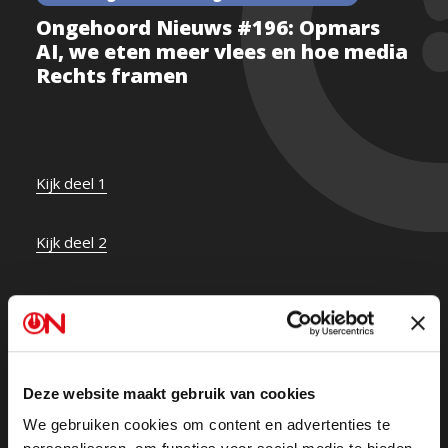
Ongehoord Nieuws #196: Opmars
AI, we eten meer vlees en hoe media
Rechts framen
Kijk deel 1
Kijk deel 2
Of luister de uitzending terug op Spotify
Kunstmatige intelligentie ontwikkelt zich razendsnel.
Maakt het ons leven gemakkelijker of neemt het
Deze website maakt gebruik van cookies
langzaam onze maatschappij over? We leggen het
We gebruiken cookies om content en advertenties te
voor aan bedrijfskundige Evert Bleijenberg en docent