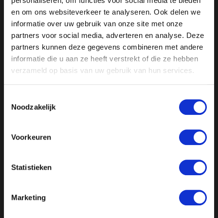
personaliseren, om functies voor social media te bieden
Thijmen Sprakel.
en om ons websiteverkeer te analyseren. Ook delen we
informatie over uw gebruik van onze site met onze
partners voor social media, adverteren en analyse. Deze
Verder: rechtse partijen zijn bezig aan een opmars,
partners kunnen deze gegevens combineren met andere
maar waarom worden zij gedemoniseerd door de
informatie die u aan ze heeft verstrekt of die ze hebben
media en weggezet als radicaal- of extreemrechts?
verzameld op basis van uw gebruik van hun services.
We vragen het voormalig Tweede Kamerlid voor de
PVV Machiel de Graaf.
Toestemmingsselectie
Noodzakelijk
En: uitgeprocedeerde asielzoekers naar Oeganda?
Politicoloog Yernaz Ramautarsing is in de studio.
Voorkeuren
Statistieken
Marketing