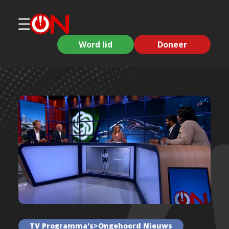
Word lid
Doneer
TV Programma's>Ongehoord Nieuws