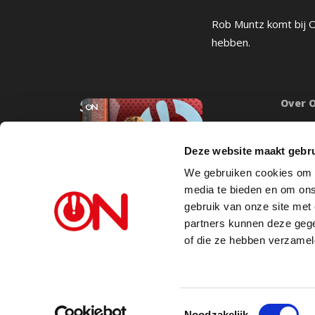
Rob Muntz komt bij ON
hebben.
Over 
Onze mi
Word lid
Deze website maakt gebru
Inlogge
We gebruiken cookies om c
Doneer
media te bieden en om ons
Steunb
gebruik van onze site met
partners kunnen deze gege
Vacatu
of die ze hebben verzamel
Toestemmingsselectie
Noodzakelijk