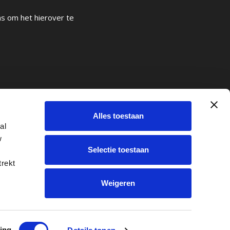
ons om het hierover te
ridisch
Alles toestaan
e
al
w
Selectie toestaan
trekt
Weigeren
ing