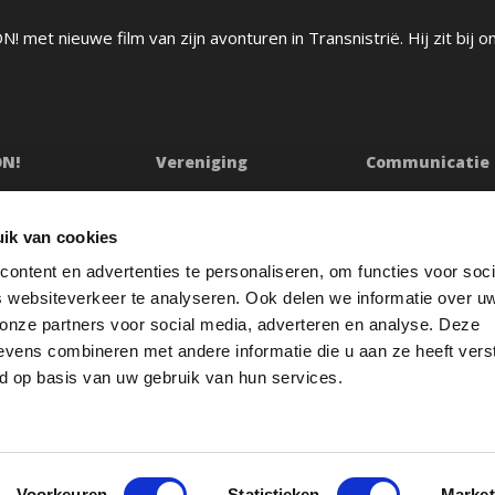
! met nieuwe film van zijn avonturen in Transnistrië. Hij zit bij 
ON!
Vereniging
Communicatie
ssie
Bestuur
Persberichten & Ju
Ledenraad
Contact
ik van cookies
n
Raad van Toezicht
Klachtenprocedur
ontent en advertenties te personaliseren, om functies voor soci
Jaarverslag
Oeps
 websiteverkeer te analyseren. Ook delen we informatie over u
etuigingen
Redactiestatuut
 onze partners voor social media, adverteren en analyse. Deze
vens combineren met andere informatie die u aan ze heeft vers
res
Openbare registers
d op basis van uw gebruik van hun services.
Voorkeuren
Statistieken
Market