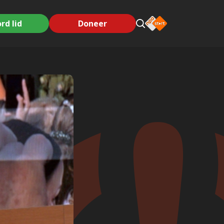
rd lid
Doneer