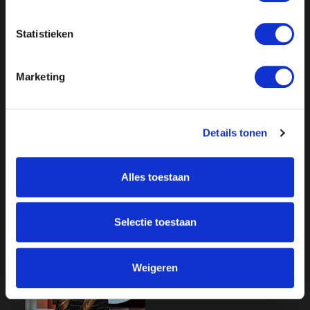
asieldemonstratie van Antifa wel kon doorgaan; dat
voedt het gevoel dat overheid, media en politie met
Statistieken
twee maten meten.
Marketing
Daarbovenop wankelt ook het klimaatverhaal, nu het
zwartste IPCC-scenario van tafel is geveegd.
Jarenlang zijn burgers angst aangejaagd met
Details tonen
doemscenario’s die nu niet langer houdbaar blijken,
maar het beleid blijft overeind; precies daar groeit de
kloof tussen bestuur en burger.
Alles toestaan
Selectie toestaan
Weigeren