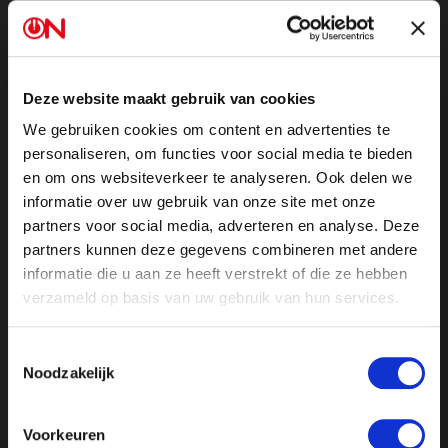
Het rapport over ON! laat zien hoe scherp het
publieke omroepbestel omgaat met een afwijkend
geluid. De omroep erkent dat er een leerproces is
geweest, maar wijst erop dat juist onderwerpen als
Deze website maakt gebruik van cookies
migratie en klimaat jarenlang nauwelijks ruimte kregen
We gebruiken cookies om content en advertenties te
bij andere omroepen.
personaliseren, om functies voor social media te bieden
en om ons websiteverkeer te analyseren. Ook delen we
Ook het asielverzet groeit door, van Apeldoorn tot
informatie over uw gebruik van onze site met onze
Ter Apel. Bezorgde burgers die demonstreren tegen
partners voor social media, adverteren en analyse. Deze
AZC’s worden neergezet als extreemrechts, terwijl
partners kunnen deze gegevens combineren met andere
volgens aanwezigen vooral gewone mensen de straat
informatie die u aan ze heeft verstrekt of die ze hebben
op gaan omdat zij zich zorgen maken over veiligheid,
verzameld op basis van uw gebruik van hun services.
leefbaarheid en de toekomst van hun omgeving.
Toestemmingsselectie
Noodzakelijk
De beelden uit Ter Apel zetten het demonstratierecht
verder op scherp. Anti-AZC-demonstranten werden
Voorkeuren
snel weggestuurd, terwijl een grote pro-