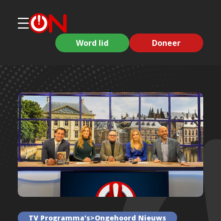
Word lid
Doneer
TV Programma's>Ongehoord Nieuws