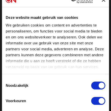
trend zien. Eén op de drie Nederlanders is niet
tevreden met het functioneren van onze democratie.
Deze daling is de grootste van de afgelopen tien jaar
Deze website maakt gebruik van cookies
en is bovendien niet zichtbaar in de meeste andere
We gebruiken cookies om content en advertenties te
EU-landen. FVD-fractievoorzitter Thierry Baudet legt
personaliseren, om functies voor social media te bieden
uit hoe dit komt en hoe het vertrouwen in onze
en om ons websiteverkeer te analyseren. Ook delen we
democratie hersteld kan worden aan de hand van zijn
informatie over uw gebruik van onze site met onze
nieuwe boek De Gideonsbende.
partners voor social media, adverteren en analyse. Deze
partners kunnen deze gegevens combineren met andere
informatie die u aan ze heeft verstrekt of die ze hebben
Uit WOB-documenten blijkt dat de overheid en de
verzameld op basis van uw gebruik van hun services.
nieuwsmedia in de coronatijd nauw samenwerkten
met als doel het bestrijden van desinformatie. In een
Toestemmingsselectie
zogenaamde
Newsroom
werden media gebriefd door
Noodzakelijk
de overheid. Uit de interne emails die in het
onderzoek naar boven kwamen, blijkt tevens dat men
bij de overheid sprak van zogenaamde “steunpilaren”.
Voorkeuren
Er is nog altijd veel kritiek op de berichtgeving uit die