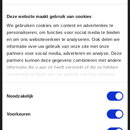
geheugen staan gebeiteld: de Bonnetjesaffaire, de
Afschaffing van de dividendbelasting, de Burgerdoden
Deze website maakt gebruik van cookies
in Irak, het Toeslagenschandaal, de functie elders voor
Omtzigt en zijn gewiste sms-jes en niet te vergeten
We gebruiken cookies om content en advertenties te
personaliseren, om functies voor social media te bieden
de huidige Stikstofcrisis, afhandeling
en om ons websiteverkeer te analyseren. Ook delen we
aardbevingsschade en de recordimmigratie. Hoe lang
informatie over uw gebruik van onze site met onze
kan hij nog blijven zitten?
partners voor social media, adverteren en analyse. Deze
partners kunnen deze gegevens combineren met andere
Landelijk gezien zijn er schrikbarende cijfers over
informatie die u aan ze heeft verstrekt of die ze hebben
wapengeweld onder jongeren. Zo waren
verzameld op basis van uw gebruik van hun services.
minderjarigen de afgelopen tijd in toenemende mate
betrokken bij bijna 1200 messteekincidenten.
Toestemmingsselectie
Daarnaast neemt wapenbezit ook toe in heel
Noodzakelijk
Nederland. De afgelopen vier jaar heeft de politie
maar liefst 3500 wapens in beslag genomen bij
Voorkeuren
jongeren in het hele land. Reden tot zorg? Met
strafrechtadvocaat Theo Hiddema en de oprichter