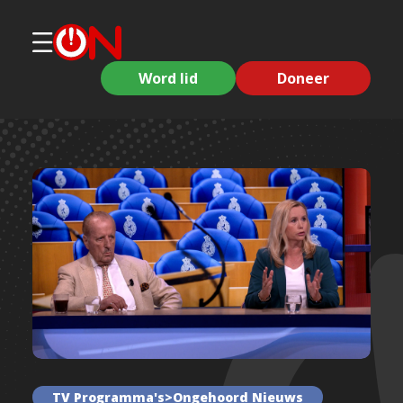
Word lid
Doneer
TV Programma's>Ongehoord Nieuws