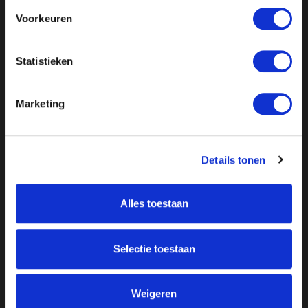
Voorkeuren
Statistieken
Marketing
Details tonen
Alles toestaan
Over ON!
Onze missie
Steunbetuigingen
Selectie toestaan
Word lid
Vacatures
Inloggen
Doneer
Weigeren