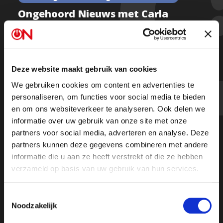
Ongehoord Nieuws met Carla
Peeters, Magdalena Dzambo en
Barry van den Berg – Afl 48
Deze website maakt gebruik van cookies
We gebruiken cookies om content en advertenties te
Kijk de uitzending
personaliseren, om functies voor social media te bieden
en om ons websiteverkeer te analyseren. Ook delen we
informatie over uw gebruik van onze site met onze
partners voor social media, adverteren en analyse. Deze
partners kunnen deze gegevens combineren met andere
informatie die u aan ze heeft verstrekt of die ze hebben
verzameld op basis van uw gebruik van hun services.
Toestemmingsselectie
Noodzakelijk