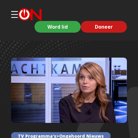
Word lid
Doneer
TV Programma's>Ongehoord Nieuws