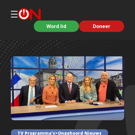
Word lid
Doneer
TV Programma's>Ongehoord Nieuws