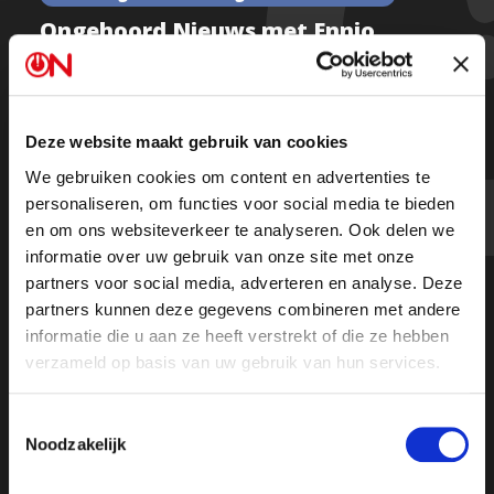
Ongehoord Nieuws met Ennio
Senese, Thierry Baudet en Tom de
Nooijer – Afl 67
Deze website maakt gebruik van cookies
We gebruiken cookies om content en advertenties te
Kijk de uitzending
personaliseren, om functies voor social media te bieden
en om ons websiteverkeer te analyseren. Ook delen we
informatie over uw gebruik van onze site met onze
partners voor social media, adverteren en analyse. Deze
partners kunnen deze gegevens combineren met andere
informatie die u aan ze heeft verstrekt of die ze hebben
verzameld op basis van uw gebruik van hun services.
Toestemmingsselectie
Noodzakelijk