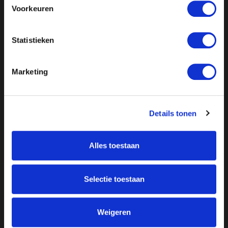
Voorkeuren
Statistieken
Marketing
Details tonen
Alles toestaan
Over ON!
Onze missie
Steunbetuigingen
Selectie toestaan
Word lid
Vacatures
Inloggen
Doneer
Weigeren