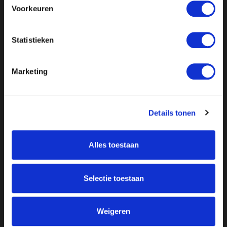
Voorkeuren
Statistieken
Marketing
Details tonen
Alles toestaan
Over ON!
Onze missie
Steunbetuigingen
Selectie toestaan
Word lid
Vacatures
Inloggen
Doneer
Weigeren