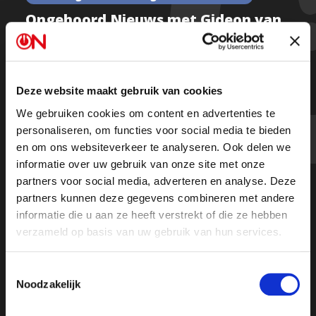
Ongehoord Nieuws met Gideon van
Meijeren, Bart Kemp en Mattias
Desmet – Afl 13
Deze website maakt gebruik van cookies
We gebruiken cookies om content en advertenties te
Kijk de hele uitzending
personaliseren, om functies voor social media te bieden
en om ons websiteverkeer te analyseren. Ook delen we
informatie over uw gebruik van onze site met onze
partners voor social media, adverteren en analyse. Deze
partners kunnen deze gegevens combineren met andere
informatie die u aan ze heeft verstrekt of die ze hebben
verzameld op basis van uw gebruik van hun services.
Toestemmingsselectie
Noodzakelijk