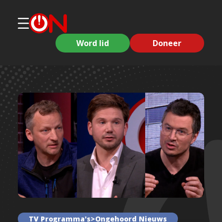
Word lid
Doneer
TV Programma's>Ongehoord Nieuws