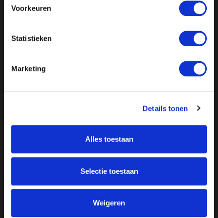
Voorkeuren
Statistieken
Marketing
Details tonen
Alles toestaan
Over ON!
Onze missie
Steunbetuigingen
Selectie toestaan
Word lid
Vacatures
Inloggen
Doneer
Weigeren