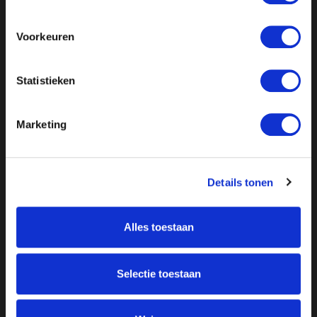
Voorkeuren
Statistieken
Marketing
Details tonen
Alles toestaan
Over ON!
Selectie toestaan
Onze missie
Steunbetuigingen
Word lid
Vacatures