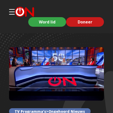
Word lid
Doneer
TV Programma's>Ongehoord Nieuws