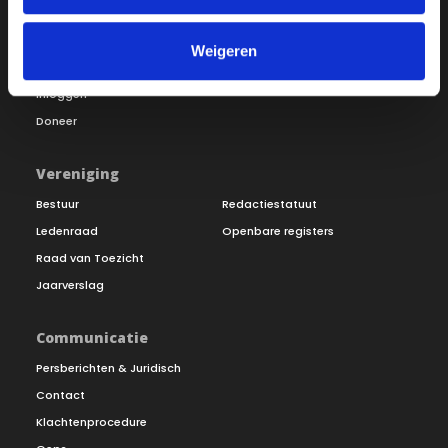
Over ON!
Onze missie
Steunbetuigingen
Weigeren
Word lid
Vacatures
Inloggen
Doneer
Vereniging
Bestuur
Redactiestatuut
Ledenraad
Openbare registers
Raad van Toezicht
Jaarverslag
Communicatie
Persberichten & Juridisch
Contact
Klachtenprocedure