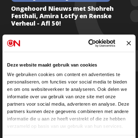
Ongehoord Nieuws met Shohreh
Festhali, Amira Lotfy en Renske
Verheul - Afl 50!
Kijk de nieuwste uitzending van Ongehoord Nieuws
met Shohreh Feshtali, Renske Verheul en Amira Lotfy
Deze website maakt gebruik van cookies
over protesten tegen de #hoofddoek in Iran,
We gebruiken cookies om content en advertenties te
hedendaags feminisme en gemeentes die bepalen
personaliseren, om functies voor social media te bieden
welke reclames nog 'deugen'.
en om ons websiteverkeer te analyseren. Ook delen we
informatie over uw gebruik van onze site met onze
partners voor social media, adverteren en analyse. Deze
Kijk de uitzending
partners kunnen deze gegevens combineren met andere
informatie die u aan ze heeft verstrekt of die ze hebben
verzameld op basis van uw gebruik van hun services.