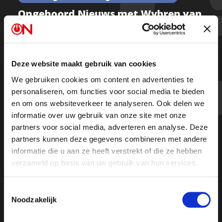
Ongehoord Nieuws met Wybren van
Haga, Ennio Senese en Amira Lotfy –
Afl 59
Deze website maakt gebruik van cookies
We gebruiken cookies om content en advertenties te
Kijk de uitzending
personaliseren, om functies voor social media te bieden
en om ons websiteverkeer te analyseren. Ook delen we
informatie over uw gebruik van onze site met onze
partners voor social media, adverteren en analyse. Deze
partners kunnen deze gegevens combineren met andere
informatie die u aan ze heeft verstrekt of die ze hebben
verzameld op basis van uw gebruik van hun services.
Toestemmingsselectie
Noodzakelijk