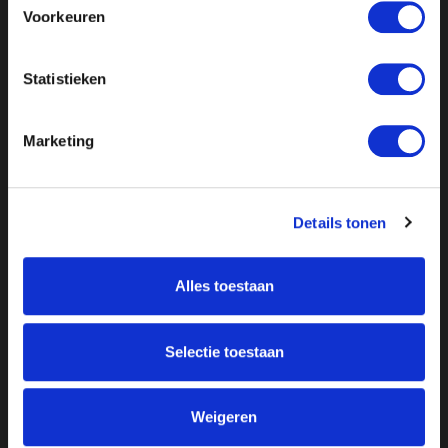
Voorkeuren
Statistieken
Marketing
Details tonen
Alles toestaan
Over ON!
Onze missie
Steunbetuigingen
Selectie toestaan
Word lid
Vacatures
Inloggen
Doneer
Weigeren