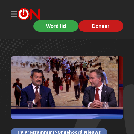
Word lid
Doneer
TV Programma's>Ongehoord Nieuws