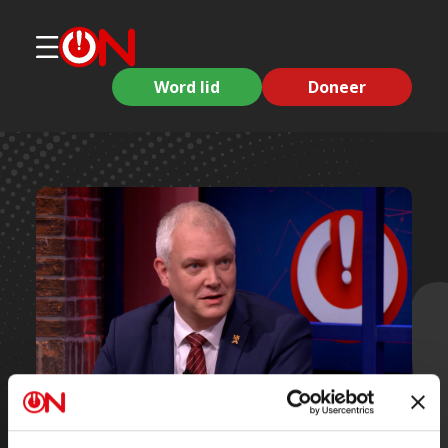
Word lid
Doneer
Korte clips