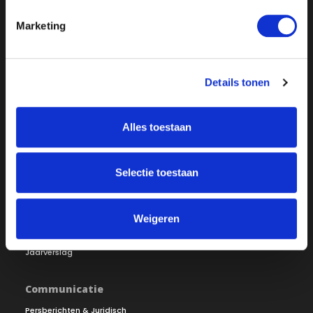
Marketing
Over ON!
Onze missie
Steunbetuigingen
Details tonen
Word lid
Vacatures
Inloggen
Alles toestaan
Doneer
Selectie toestaan
Vereniging
Bestuur
Redactiestatuut
Ledenraad
Openbare registers
Weigeren
Raad van Toezicht
Jaarverslag
Communicatie
Persberichten & Juridisch