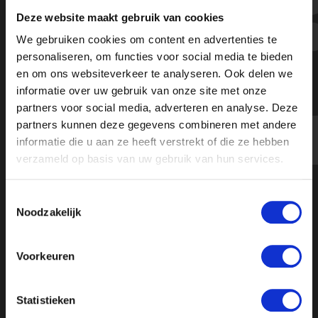
“Ongelooflijk schandalig dat Pointer
Deze website maakt gebruik van cookies
van KRO-NCRV op die manier Clintel
We gebruiken cookies om content en advertenties te
wegzet”
personaliseren, om functies voor social media te bieden
en om ons websiteverkeer te analyseren. Ook delen we
informatie over uw gebruik van onze site met onze
partners voor social media, adverteren en analyse. Deze
partners kunnen deze gegevens combineren met andere
informatie die u aan ze heeft verstrekt of die ze hebben
verzameld op basis van uw gebruik van hun services.
Toestemmingsselectie
Noodzakelijk
Voorkeuren
Statistieken