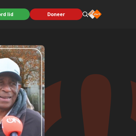
rd lid
Doneer