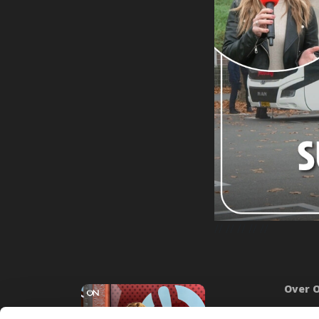
//
// //
// //
Over 
Onze mi