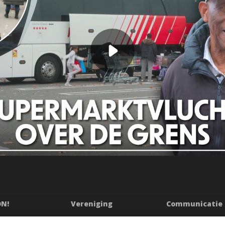
ON!
Vereniging
Communicatie
ssie
Bestuur
Persberichten & Ju