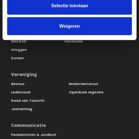
Selectie toestaan
Over ON!
Weigeren
Onze missie
Steunbetuigingen
Word lid
Vacatures
Inloggen
Doneer
Vereniging
Bestuur
Redactiestatuut
Ledenraad
Openbare registers
Raad van Toezicht
Jaarverslag
Communicatie
Persberichten & Juridisch