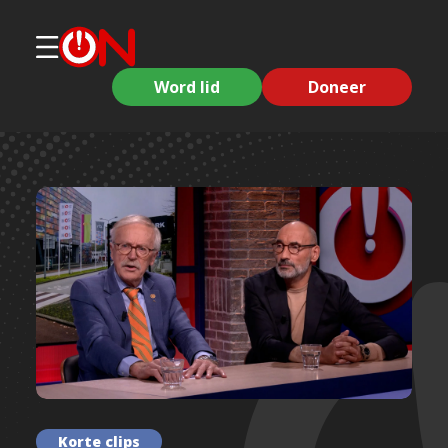
Word lid
Doneer
Korte clips