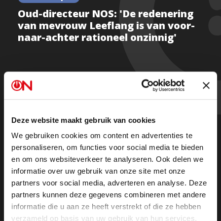
Oud-directeur NOS: 'De redenering
van mevrouw Leeflang is van voor-
naar-achter rationeel onzinnig'
Vanwege de extra zendtijd is Ongehoord Nieuws in
twee delen terug te kijken:
Deze website maakt gebruik van cookies
Deel 1
We gebruiken cookies om content en advertenties te
personaliseren, om functies voor social media te bieden
en om ons websiteverkeer te analyseren. Ook delen we
Deel 2
informatie over uw gebruik van onze site met onze
partners voor social media, adverteren en analyse. Deze
Beluister hem in zijn geheel als podcast terug op
partners kunnen deze gegevens combineren met andere
Spotify
of in je podcast app.
informatie die u aan ze heeft verstrekt of die ze hebben
verzameld op basis van uw gebruik van hun services.