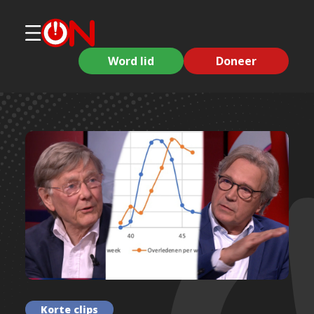
Word lid
Doneer
Korte clips