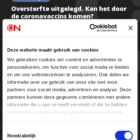
Oversterfte uitgelegd. Kan het door
de coronavaccins komen?
Kijk de uitzending hier
Deze website maakt gebruik van cookies
We gebruiken cookies om content en advertenties te
personaliseren, om functies voor social media te bieden
Beluister hem als podcast terug op Spotify
of in je
en om ons websiteverkeer te analyseren. Ook delen we
podcast app.
informatie over uw gebruik van onze site met onze
partners voor social media, adverteren en analyse. Deze
partners kunnen deze gegevens combineren met andere
informatie die u aan ze heeft verstrekt of die ze hebben
verzameld op basis van uw gebruik van hun services.
Toestemmingsselectie
Noodzakelijk