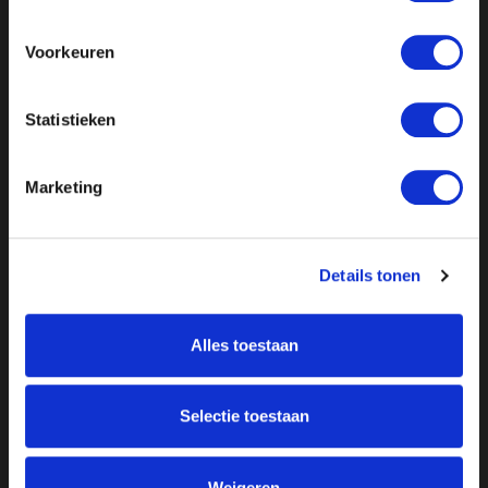
Voorkeuren
Statistieken
Marketing
Details tonen
Alles toestaan
Over ON!
Selectie toestaan
Onze missie
Steunbetuigingen
Word lid
Vacatures
Inloggen
Weigeren