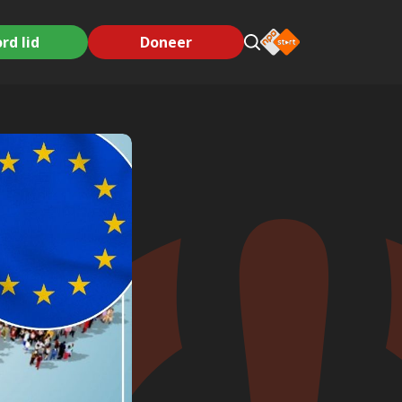
rd lid
Doneer