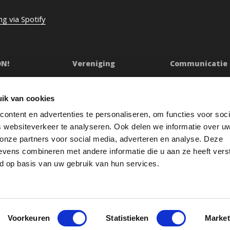
ng via Spotify
ON!
Vereniging
Communicatie
ssie
Bestuur
Persberichten & Ju
Ledenraad
Contact
ik van cookies
n
Raad van Toezicht
Klachtenprocedur
ontent en advertenties te personaliseren, om functies voor soci
Jaarverslag
Oeps
 websiteverkeer te analyseren. Ook delen we informatie over u
etuigingen
Redactiestatuut
 onze partners voor social media, adverteren en analyse. Deze
vens combineren met andere informatie die u aan ze heeft vers
res
Openbare registers
d op basis van uw gebruik van hun services.
Voorkeuren
Statistieken
Market