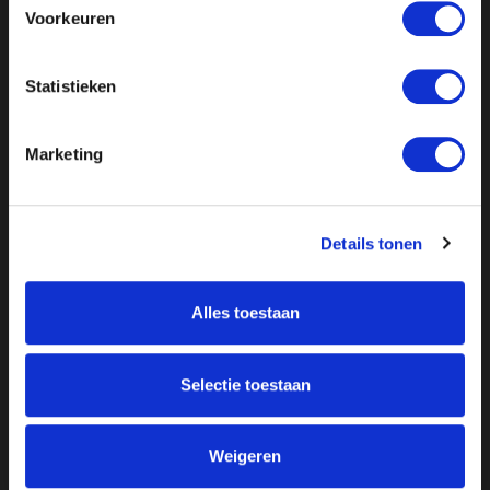
Voorkeuren
Statistieken
Marketing
Details tonen
Alles toestaan
Over ON!
Onze missie
Steunbetuigingen
Selectie toestaan
Word lid
Vacatures
Inloggen
Doneer
Weigeren