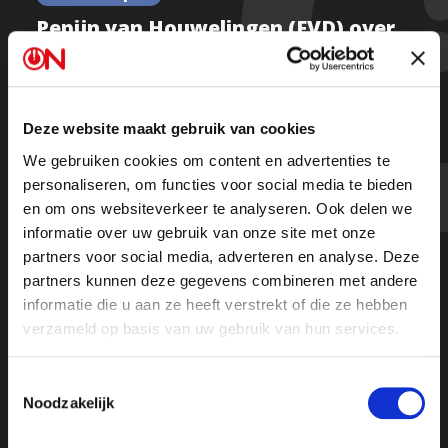
Pepijn van Houwelingen (FVD) over
aanvallen op kritische experts
rondom oversterfte
Deze website maakt gebruik van cookies
We gebruiken cookies om content en advertenties te
Kijk de hele uitzending
personaliseren, om functies voor social media te bieden
en om ons websiteverkeer te analyseren. Ook delen we
informatie over uw gebruik van onze site met onze
partners voor social media, adverteren en analyse. Deze
partners kunnen deze gegevens combineren met andere
informatie die u aan ze heeft verstrekt of die ze hebben
verzameld op basis van uw gebruik van hun services.
Toestemmingsselectie
Noodzakelijk