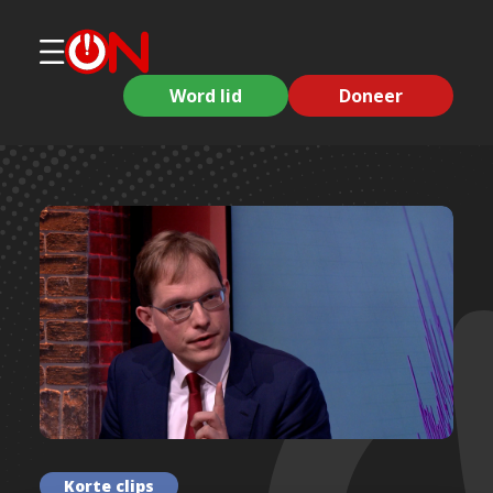
Word lid
Doneer
Korte clips