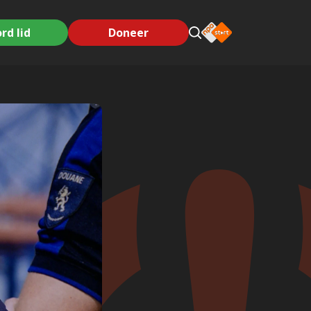
rd lid
Doneer