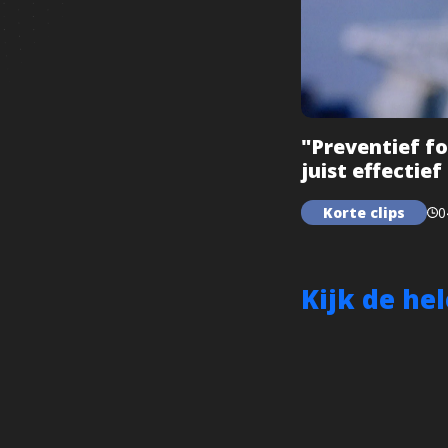
"Preventief fo
juist effectie
Korte clips
0
Kijk de he