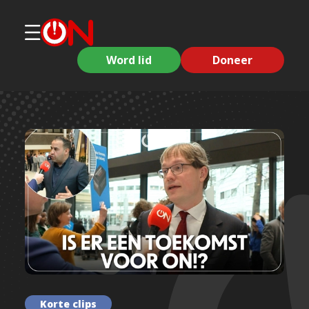
Word lid
Doneer
Korte clips