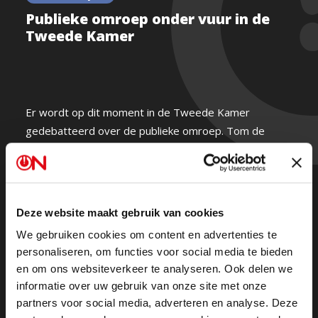
Publieke omroep onder vuur in de
Tweede Kamer
Er wordt op dit moment in de Tweede Kamer
gedebatteerd over de publieke omroep. Tom de
Nooijer heeft maar één vraag: is er nog een toekomst
voor Ongehoord Nederland?
Pepijn van Houwelingen is helder: “ON! is het meest
Deze website maakt gebruik van cookies
correct van alle omroepen. Er zijn zo veel voorbeelden
We gebruiken cookies om content en advertenties te
van desinformatie die verspreid wordt op de publieke
personaliseren, om functies voor social media te bieden
omroep.”
en om ons websiteverkeer te analyseren. Ook delen we
informatie over uw gebruik van onze site met onze
partners voor social media, adverteren en analyse. Deze