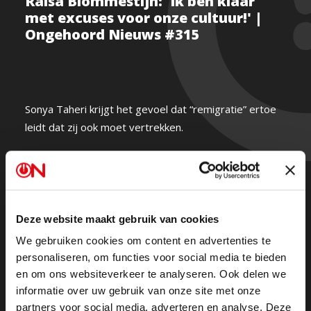
Raisa Blommestijn: 'Ik ben klaar
met excuses voor onze cultuur!' |
Ongehoord Nieuws #315
Sonya Taheri krijgt het gevoel dat “remigratie” ertoe
leidt dat zij ook moet vertrekken.
Raisa Blommestijn reageert: “Ik ben er wel een beetje
klaar mee dat we continu worden gedwongen tot
excuses voor onze cultuur, beschaving en onze
Deze website maakt gebruik van cookies
identiteit.”
We gebruiken cookies om content en advertenties te
personaliseren, om functies voor social media te bieden
Ongehoord Nieuws gemist?
Kijk de hele uitzending
en om ons websiteverkeer te analyseren. Ook delen we
terug op NPO Start.
informatie over uw gebruik van onze site met onze
partners voor social media, adverteren en analyse. Deze