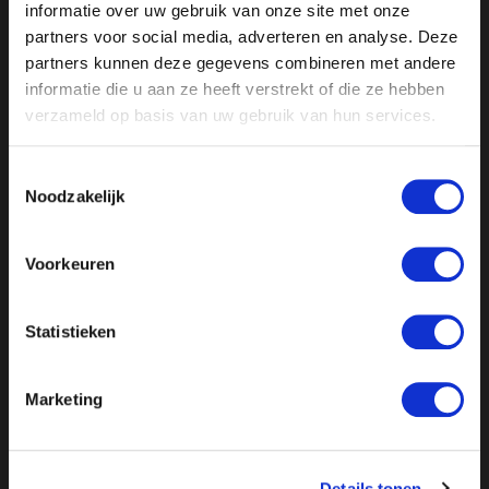
terug op NPO Start:
informatie over uw gebruik van onze site met onze
https://npo.nl/start/afspelen/ongehoord-nieuws_576
partners voor social media, adverteren en analyse. Deze
partners kunnen deze gegevens combineren met andere
informatie die u aan ze heeft verstrekt of die ze hebben
verzameld op basis van uw gebruik van hun services.
Toestemmingsselectie
Noodzakelijk
Voorkeuren
Statistieken
//
// //
// //
Marketing
Details tonen