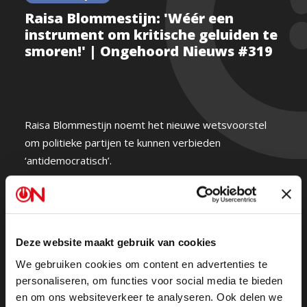
Raisa Blommestijn: 'Wéér een
instrument om kritische geluiden te
smoren!' | Ongehoord Nieuws #319
Raisa Blommestijn noemt het nieuwe wetsvoorstel
om politieke partijen te kunnen verbieden
‘antidemocratisch’.
“Het is wéér een instrument om kritische geluiden te
smoren - zoals dat nu al gebeurt met politieke
vervolging van politici, burgers en opiniemakers aan
Deze website maakt gebruik van cookies
de rechterkant van het spectrum.”
We gebruiken cookies om content en advertenties te
personaliseren, om functies voor social media te bieden
Ongehoord Nieuws gemist? Kijk de hele uitzending
en om ons websiteverkeer te analyseren. Ook delen we