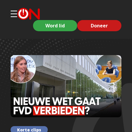
Word lid
Doneer
Korte clips