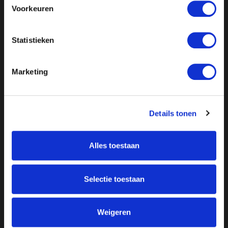
Voorkeuren
Statistieken
Marketing
Details tonen
Alles toestaan
Over ON!
Onze missie
Steunbetuigingen
Selectie toestaan
Word lid
Vacatures
Inloggen
Doneer
Weigeren