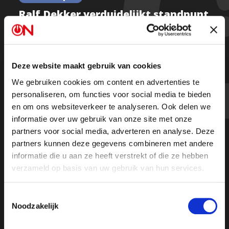
Ralf Dekker verduidelijkt standpunt
FVD inzake conflict Israël-Hamas:
"Kiezen kant van bevolking"
Deze website maakt gebruik van cookies
We gebruiken cookies om content en advertenties te
Beluister hier
personaliseren, om functies voor social media te bieden
en om ons websiteverkeer te analyseren. Ook delen we
informatie over uw gebruik van onze site met onze
partners voor social media, adverteren en analyse. Deze
partners kunnen deze gegevens combineren met andere
informatie die u aan ze heeft verstrekt of die ze hebben
verzameld op basis van uw gebruik van hun services.
Toestemmingsselectie
Noodzakelijk