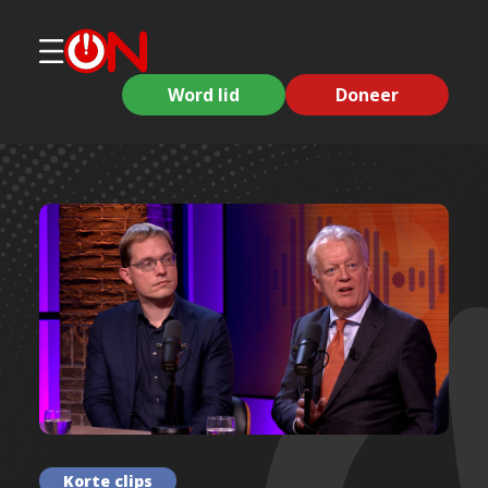
Word lid
Doneer
Korte clips